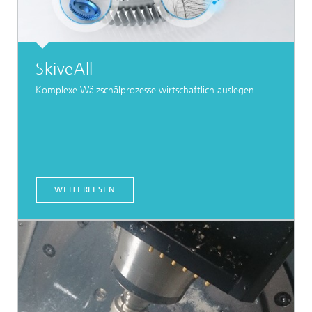
SkiveAll
Komplexe Wälzschälprozesse wirtschaftlich auslegen
WEITERLESEN