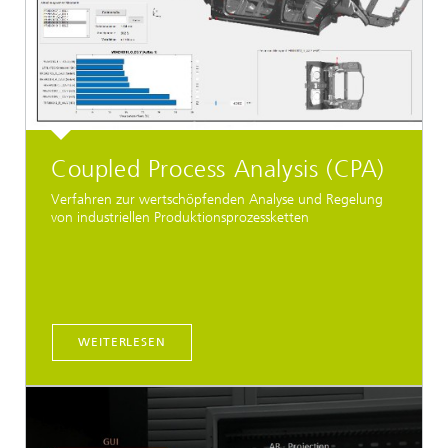
Coupled Process Analysis (CPA)
Verfahren zur wertschöpfenden Analyse und Regelung
von industriellen Produktionsprozessketten
WEITERLESEN