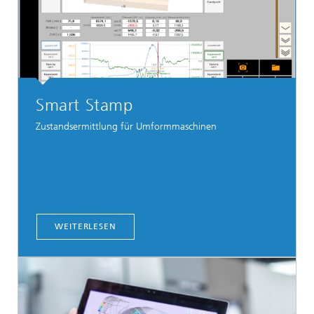
Smart Stamp
Zustandsermittlung für Umformmaschinen
WEITERLESEN