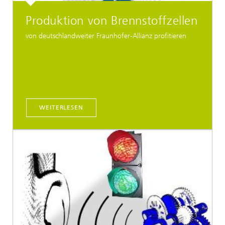
Produktion von Brennstoffzellen
von deutschlandweiter Fraunhofer-Allianz profitieren
WEITERLESEN