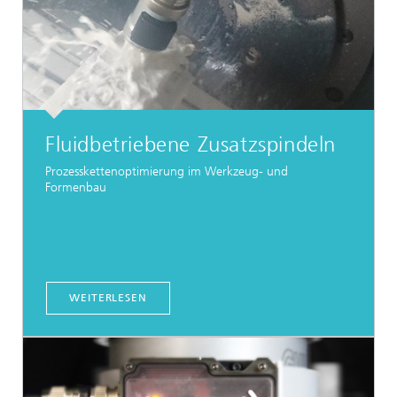
Fluidbetriebene Zusatzspindeln
Prozesskettenoptimierung im Werkzeug- und
Formenbau
WEITERLESEN