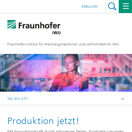
ENGLISH
Fraunhofer-Institut für Werkzeugmaschinen und Umformtechnik IWU
Wo bin ich?
Startseite
Produktion jetzt!
Forschung
Mit Innovationskraft durch schwierige Zeiten. Konkrete Lösungen