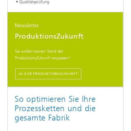
Qualitätsprüfung
Newsletter
ProduktionsZukunft
Sie wollen keinen Trend der
Produktions
Zukunft
verpassen?
JA ZUR PRODUKTIONSZUKUNFT
So optimieren Sie Ihre
Prozessketten und die
gesamte Fabrik