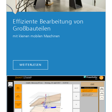
Effiziente Bearbeitung von
Großbauteilen
mit kleinen mobilen Maschinen
WEITERLESEN