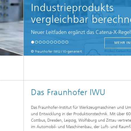
Industrieprodukts
vergleichbar berech
Neuer Leitfaden ergänzt das Catena-X-Rege
MEHR IN
© Fraunhofer IWU / KI-generiert
Das Fraunhofer IWU
Das Fraunhofer-Institut für Werkzeugmaschinen und Umf
und Entwicklung in der Produktionstechnik. Mit über 60
Cottbus, Dresden, Leipzig, Wolfsburg und Zittau vertrete
im Automobil- und Maschinenbau, der Luft- und Raumfah