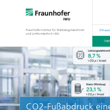
Fraunhofer-Institut für Werkzeugmaschinen
Fraun
und Umformtechnik IWU
ÜBE
ÜBER UNS
ZUKUNFTSTHEMEN
CO2-Fußabdruck ein