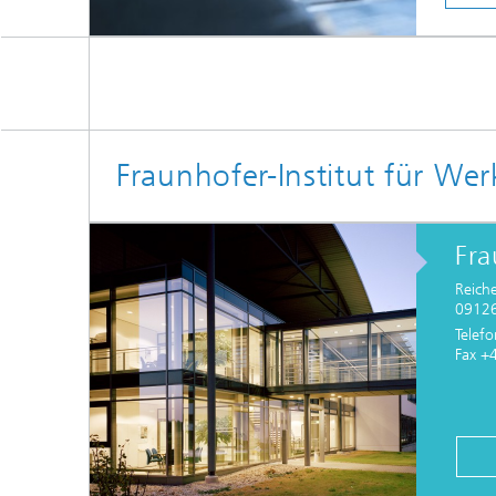
Fraunhofer-Institut für 
Fra
Reich
09126
Telef
Fax +