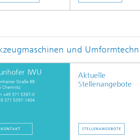
Werkzeugmaschinen und Umformtechn
unhofer IWU
Aktuelle
enhainer Straße 88
Stellenangebote
 Chemnitz
on +49 371 5397-0
49 371 5397-1404
KONTAKT
STELLENANGEBOTE