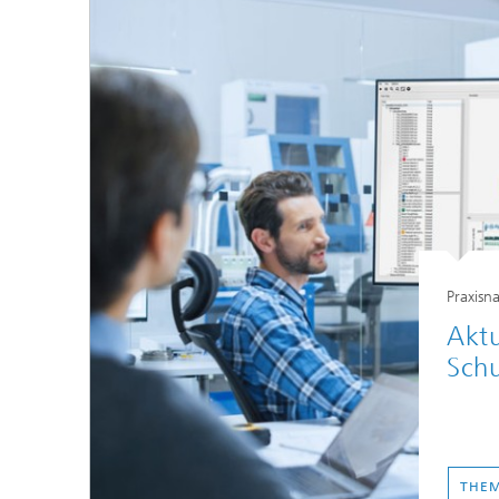
Praxisn
Aktu
Sch
THEM