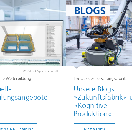
© iStock/gorodenkoff
ahe Weiterbildung
Live aus der Forschungsarbeit
elle
Unsere Blogs
ulungsangebote
»Zukunftsfabrik« 
»Kognitive
Produktion«
EN UND TERMINE
MEHR INFO