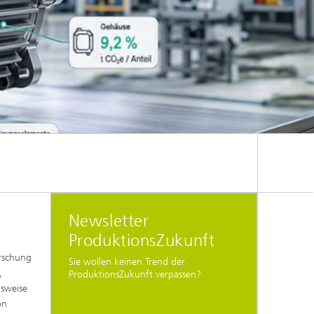
Newsletter
ProduktionsZukunft
orschung
Sie wollen keinen Trend der
,
ProduktionsZukunft verpassen?
lsweise
on