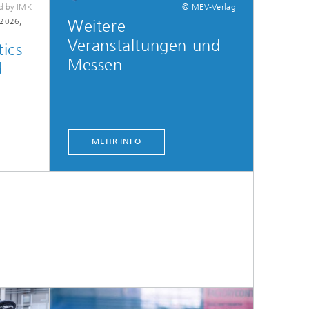
ld by IMK
© MEV-Verlag
 2026,
Weitere
Veranstaltungen und
ics
Messen
d
MEHR INFO