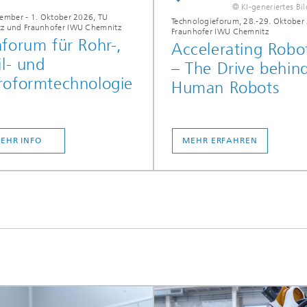
© KI-generiertes Bi
tember - 1. Oktober 2026, TU
Technologieforum, 28.-29. Oktober
z und Fraunhofer IWU Chemnitz
Fraunhofer IWU Chemnitz
forum für Rohr-,
Accelerating Robot
il- und
– The Drive behin
roformtechnologie
Human Robots
EHR INFO
MEHR ERFAHREN