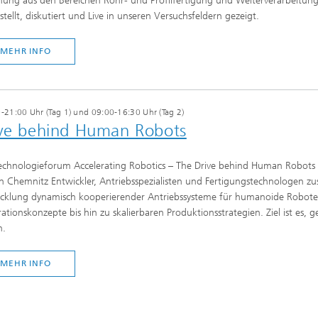
hung aus den Bereichen Rohr- und Profilfertigung und Weiterverarbeitu
stellt, diskutiert und Live in unseren Versuchsfeldern gezeigt.
MEHR INFO
-21:00 Uhr (Tag 1) und 09:00-16:30 Uhr (Tag 2)
rive behind Human Robots
echnologieforum Accelerating Robotics – The Drive behind Human Robot
n Chemnitz Entwickler, Antriebsspezialisten und Fertigungstechnologen z
cklung dynamisch kooperierender Antriebssysteme für humanoide Robote
rationskonzepte bis hin zu skalierbaren Produktionsstrategien. Ziel ist es
n.
MEHR INFO