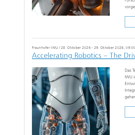
Forsc
vorge
Fraunhofer IWU
/
28. Oktober 2026 - 29. Oktober 2026, 09:00
Accelerating Robotics – The D
Das T
IWU i
Entwi
Integ
gehe