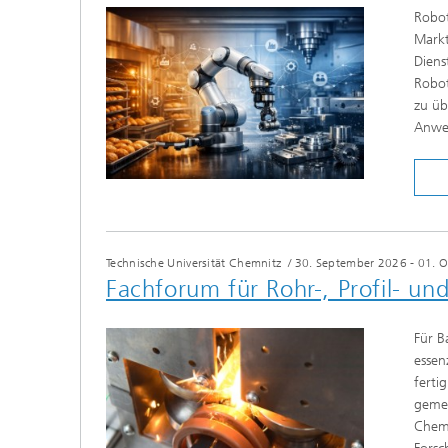
Robot
Markt
Diens
Robot
zu üb
Anwen
Technische Universität Chemnitz
/
30. September 2026 - 01. O
Fachforum für Rohr-, Profil- u
Für B
essen
ferti
gemei
Chemn