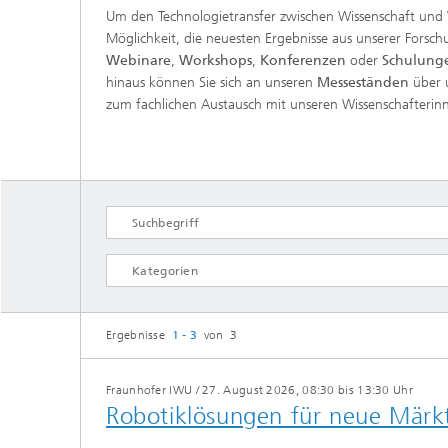
Um den Technologietransfer zwischen Wissenschaft und W
Möglichkeit, die neuesten Ergebnisse aus unserer Forsc
Webinare
,
Workshops
,
Konferenzen
oder
Schulung
hinaus können Sie sich an unseren
Messeständen
über u
zum fachlichen Austausch mit unseren Wissenschafterin
Messe
Tagung
Ergebnisse
1 - 3
von 3
Webinar
Fraunhofer IWU
/
27. August 2026, 08:30 bis 13:30 Uhr
Workshop
Robotiklösungen für neue Märk
ALLE AUSWÄHLEN