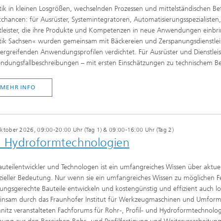
ik in kleinen Losgrößen, wechselnden Prozessen und mittelständischen Betr
chancen: für Ausrüster, Systemintegratoren, Automatisierungsspezialisten
tleister, die ihre Produkte und Kompetenzen in neue Anwendungen einbri
ik Sachsen« wurden gemeinsam mit Bäckereien und Zerspanungsdienstleiste
ergreifenden Anwendungsprofilen verdichtet. Für Ausrüster und Dienstleis
dungsfallbeschreibungen – mit ersten Einschätzungen zu technischem Be
MEHR INFO
ktober 2026, 09:00-20:00 Uhr (Tag 1) & 09:00-16:00 Uhr (Tag 2)
nd Hydroformtechnologien
auteilentwickler und Technologen ist ein umfangreiches Wissen über aktu
zieller Bedeutung. Nur wenn sie ein umfangreiches Wissen zu möglichen 
gungsgerechte Bauteile entwickeln und kostengünstig und effizient auch l
nsam durch das Fraunhofer Institut für Werkzeugmaschinen und Umformt
itz veranstalteten Fachforums für Rohr-, Profil- und Hydroformtechnolog