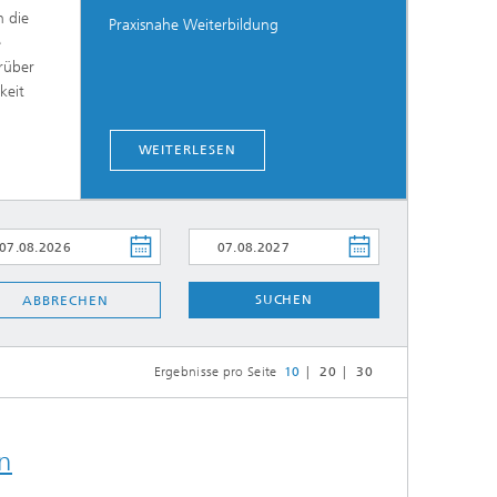
n die
Praxisnahe Weiterbildung
e
rüber
keit
WEITERLESEN
SUCHEN
ABBRECHEN
Ergebnisse pro Seite
10
20
30
n