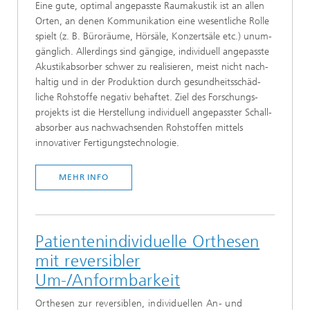
Eine gute, optimal ange­passte Raum­akustik ist an allen
Orten, an denen Kommuni­kation eine wesent­liche Rolle
spielt (z. B. Büro­räume, Hörsäle, Konzert­säle etc.) unum­
gänglich. Aller­dings sind gängige, indivi­duell ange­passte
Akustik­absorber schwer zu reali­sieren, meist nicht nach­
haltig und in der Produktion durch gesund­heits­schäd­
liche Roh­stoffe negativ behaftet. Ziel des Forschungs­
projekts ist die Herstellung indivi­duell ange­passter Schall­
absorber aus nach­wachsenden Rohstoffen mittels
innova­tiver Fertigungs­technologie.
MEHR INFO
Patientenindividuelle Orthesen
mit reversibler
Um-/Anformbarkeit
Orthesen zur reversiblen, individuellen An- und