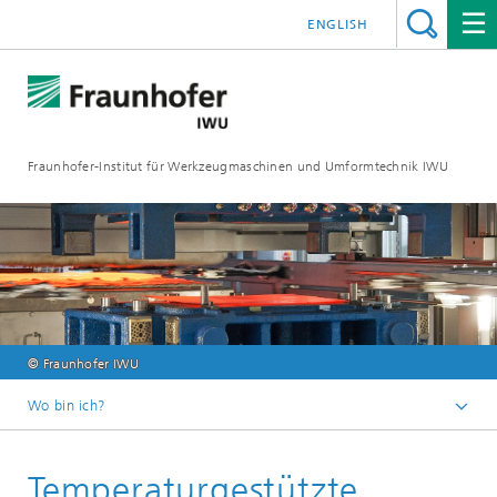
ENGLISH
Fraunhofer-Institut für Werkzeugmaschinen und Umformtechnik IWU
© Fraunhofer IWU
Wo bin ich?
Startseite
Temperaturgestützte
Forschung