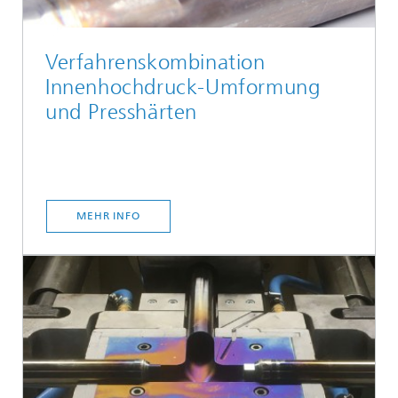
Verfahrenskombination
Innenhochdruck-Umformung
und Presshärten
MEHR INFO