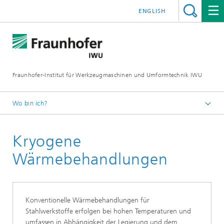
ENGLISH
Fraunhofer-Institut für Werkzeugmaschinen und Umformtechnik IWU
Wo bin ich?
Startseite
Kryogene
Forschung
Umformtechnik
Wärmebehandlungen
Technologien
Konventionelle Wärmebehandlungen für
Stahlwerkstoffe erfolgen bei hohen Temperaturen und
umfassen in Abhängigkeit der Legierung und dem