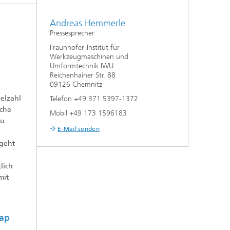
Andreas Hemmerle
Pressesprecher
Fraunhofer-Institut für
Werkzeugmaschinen und
Umformtechnik IWU
Reichenhainer Str. 88
09126 Chemnitz
ielzahl
Telefon +49 371 5397-1372
sche
Mobil +49 173 1596183
zu
E-Mail senden
 geht
lich
mit
map