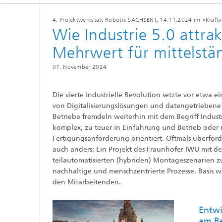
4. Projektwerkstatt Robotik SACHSEN!, 14.11.2024 im »Kraft
Wie Industrie 5.0 attra
Mehrwert für mittelstä
07. November 2024
Die vierte industrielle Revolution setzte vor etwa 
von Digitalisierungslösungen und datengetriebene 
Betriebe fremdeln weiterhin mit dem Begriff Indust
komplex, zu teuer in Einführung und Betrieb oder
Fertigungsanforderung orientiert. Oftmals überforde
auch anders: Ein Projekt des Fraunhofer IWU mit d
teilautomatisierten (hybriden) Montageszenarien z
nachhaltige und menschzentrierte Prozesse. Basis
den Mitarbeitenden.
Entw
am Be