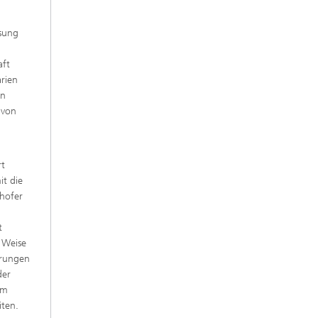
ösung
aft
rien
en
 von
rt
it die
nhofer
t
 Weise
erungen
der
am
iten.