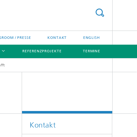
ROOM / PRESSE
KONTAKT
ENGLISH
REFERENZPROJEKTE
TERMINE
fft
[X]
[X]
Kontakt