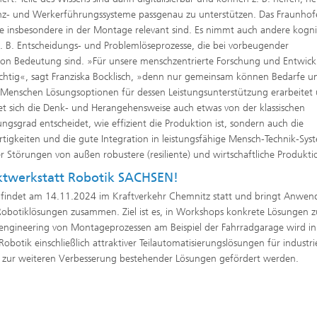
tenz- und Werkerführungssysteme passgenau zu unterstützen. Das Fraunho
sie insbesondere in der Montage relevant sind. Es nimmt auch andere kogni
z. B. Entscheidungs- und Problemlöseprozesse, die bei vorbeugender
von Bedeutung sind. »Für unsere menschzentrierte Forschung und Entwickl
tig«, sagt Franziska Bocklisch, »denn nur gemeinsam können Bedarfe u
s Menschen Lösungsoptionen für dessen Leistungsunterstützung erarbeitet
et sich die Denk- und Herangehensweise auch etwas von der klassischen
ngsgrad entscheidet, wie effizient die Produktion ist, sondern auch die
tigkeiten und die gute Integration in leistungsfähige Mensch-Technik-Sys
 Störungen von außen robustere (resiliente) und wirtschaftliche Produkti
ktwerkstatt Robotik SACHSEN!
ik findet am 14.11.2024 im Kraftverkehr Chemnitz statt und bringt Anwen
obotiklösungen zusammen. Ziel ist es, in Workshops konkrete Lösungen z
eengineering von Montageprozessen am Beispiel der Fahrradgarage wird i
botik einschließlich attraktiver Teilautomatisierungslösungen für industrie
ch zur weiteren Verbesserung bestehender Lösungen gefördert werden.