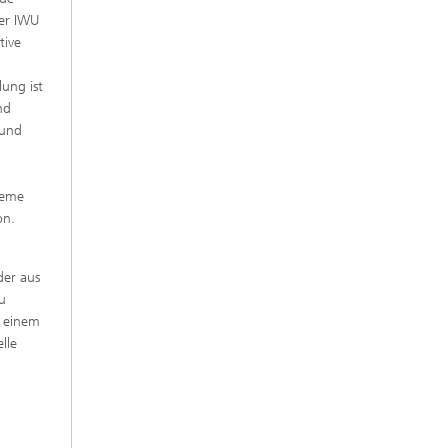
fer IWU
tive
ung ist
nd
 und
teme
on.
der aus
u
n einem
lle