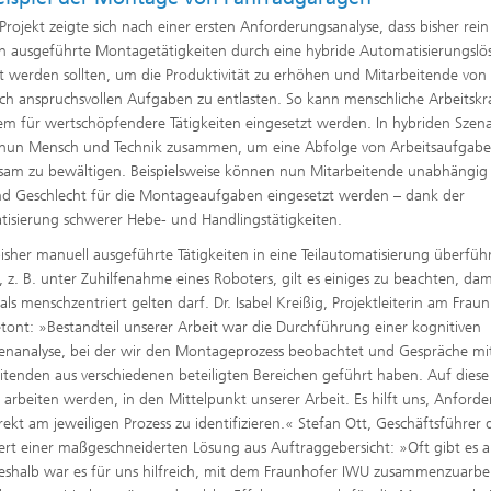
Projekt zeigte sich nach einer ersten Anforderungsanalyse, dass bisher rein
h ausgeführte Montagetätigkeiten durch eine hybride Automatisierungsl
t werden sollten, um die Produktivität zu erhöhen und Mitarbeitende von
ich anspruchsvollen Aufgaben zu entlasten. So kann menschliche Arbeitskr
m für wertschöpfendere Tätigkeiten eingesetzt werden. In hybriden Szena
 nun Mensch und Technik zusammen, um eine Abfolge von Arbeitsaufgab
am zu bewältigen. Beispielsweise können nun Mitarbeitende unabhängig
nd Geschlecht für die Montageaufgaben eingesetzt werden – dank der
isierung schwerer Hebe- und Handlingstätigkeiten.
sher manuell ausgeführte Tätigkeiten in eine Teilautomatisierung überfüh
 z. B. unter Zuhilfenahme eines Roboters, gilt es einiges zu beachten, dam
als menschzentriert gelten darf. Dr. Isabel Kreißig, Projektleiterin am Frau
tont: »Bestandteil unserer Arbeit war die Durchführung einer kognitiven
nanalyse, bei der wir den Montageprozess beobachtet und Gespräche mi
itenden aus verschiedenen beteiligten Bereichen geführt haben. Auf diese
n arbeiten werden, in den Mittelpunkt unserer Arbeit. Es hilft uns, Anford
kt am jeweiligen Prozess zu identifizieren.« Stefan Ott, Geschäftsführer 
rt einer maßgeschneiderten Lösung aus Auftraggebersicht: »Oft gibt es 
shalb war es für uns hilfreich, mit dem Fraunhofer IWU zusammenzuarbe