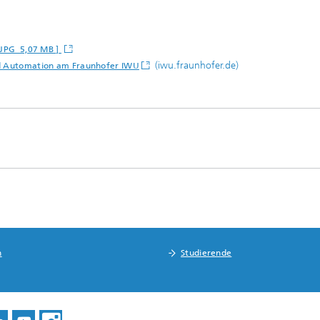
[ JPG 5,07 MB ]
(iwu.fraunhofer.de)
nd Automation am Fraunhofer IWU
n
Studierende