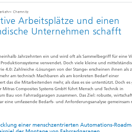
verkehr« Chemnitz
ktive Arbeitsplätze und einen
ndische Unternehmen schafft
eineinhalb Jahrzehnten ein und wird oft als Sammelbegriff für eine V
Produktionssysteme verwendet. Doch viele kleine und mittelständi
rie 4.0: Zahlreiche ›Lösungen von der Stange‹ erscheinen ihnen als 
 mehr am technisch Machbaren als am konkreten Bedarf einer
rt das die Mitarbeitenden mehr, als dass es sie unterstützt. Doch es
er Mitras Composites Systems GmbH führt Mensch und Technik in
um Bau von Fahrradgaragen zusammen. Das Ziel: robuste, wirtschaft
 war eine umfassende Bedarfs- und Anforderungsanalyse gemeinsam 
icklung einer menschzentrierten Automations-Road
ispiel der Montage von Fahrradgaragen