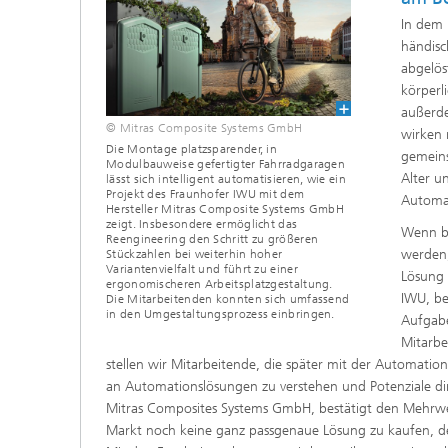
In dem 
händisc
abgelös
körperl
außerde
© Mitras Composite Systems GmbH
wirken
Die Montage platzsparender, in
gemeins
Modulbauweise gefertigter Fahrradgaragen
Alter u
lässt sich intelligent automatisieren, wie ein
Projekt des Fraunhofer IWU mit dem
Automat
Hersteller Mitras Composite Systems GmbH
zeigt. Insbesondere ermöglicht das
Wenn bi
Reengineering den Schritt zu größeren
werden,
Stückzahlen bei weiterhin hoher
Variantenvielfalt und führt zu einer
Lösung 
ergonomischeren Arbeitsplatzgestaltung.
IWU, be
Die Mitarbeitenden konnten sich umfassend
in den Umgestaltungsprozess einbringen.
Aufgabe
Mitarbe
stellen wir Mitarbeitende, die später mit der Automatio
an Automationslösungen zu verstehen und Potenziale dire
Mitras Composites Systems GmbH, bestätigt den Mehrwe
Markt noch keine ganz passgenaue Lösung zu kaufen, de