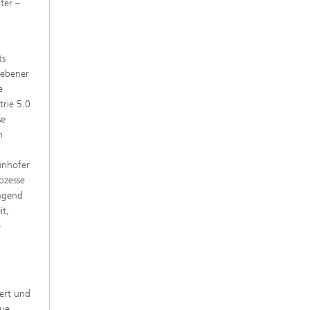
ter –
ts
iebener
e
trie 5.0
se
n
unhofer
ozesse
ingend
it,
e
ert und
eue