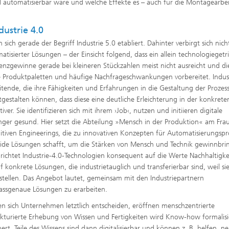
l automatisierbar wäre und welche Effekte es – auch für die Montagearbei
ustrie 4.0
 sich gerade der Begriff Industrie 5.0 etabliert. Dahinter verbirgt sich nich
atisierter Lösungen – der Einsicht folgend, dass ein allein technologiegetr
enzgewinne gerade bei kleineren Stückzahlen meist nicht ausreicht und di
erte Produktpaletten und häufige Nachfrageschwankungen vorbereitet. Indus
tende, die ihre Fähigkeiten und Erfahrungen in die Gestaltung der Prozes
estalten können, dass diese eine deutliche Erleichterung in der konkrete
r. Sie identifizieren sich mit ihrem ›Job‹, nutzen und initiieren digitale
änger gesund. Hier setzt die Abteilung »Mensch in der Produktion« am Fra
tiven Engineerings, die zu innovativen Konzepten für Automatisierungspr
ybride Lösungen schafft, um die Stärken von Mensch und Technik gewinnbr
 richtet Industrie-4.0-Technologien konsequent auf die Werte Nachhaltigke
 konkrete Lösungen, die industrietauglich und transferierbar sind, weil si
erstellen. Das Angebot lautet, gemeinsam mit den Industriepartnern
passgenaue Lösungen zu erarbeiten.
n sich Unternehmen letztlich entscheiden, eröffnen menschzentrierte
ukturierte Erhebung von Wissen und Fertigkeiten wird Know-how formalisi
t. Teile des Wissens sind dann digitalisierbar und können z. B. helfen, n