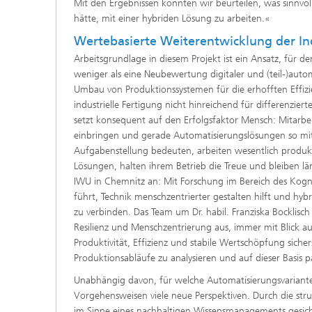
Mit den Ergebnissen konnten wir beurteilen, was sinnvol
hätte, mit einer hybriden Lösung zu arbeiten.«
Wertebasierte Weiterentwicklung der Ind
Arbeitsgrundlage in diesem Projekt ist ein Ansatz, für den
weniger als eine Neubewertung digitaler und (teil-)autom
Umbau von Produktionssystemen für die erhofften Effizi
industrielle Fertigung nicht hinreichend für differenzi
setzt konsequent auf den Erfolgsfaktor Mensch: Mitarbei
einbringen und gerade Automatisierungslösungen so mitg
Aufgabenstellung bedeuten, arbeiten wesentlich produktive
Lösungen, halten ihrem Betrieb die Treue und bleiben l
IWU in Chemnitz an: Mit Forschung im Bereich des Kogni
führt, Technik menschzentrierter gestalten hilft und h
zu verbinden. Das Team um Dr. habil. Franziska Bocklisch
Resilienz und Menschzentrierung aus, immer mit Blick auf
Produktivität, Effizienz und stabile Wertschöpfung sich
Produktionsabläufe zu analysieren und auf dieser Basis 
Unabhängig davon, für welche Automatisierungsvariante
Vorgehensweisen viele neue Perspektiven. Durch die str
im Sinne eines nachhaltigen Wissensmanagements gesicher