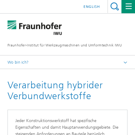
ENGLISH
Fraunhofer-Institut für Werkzeugmaschinen und Umformtechnik IWU
Wo bin ich?
Startseite
Verarbeitung hybrider
Forschung
Umformtechnik
Verbundwerkstoffe
Werkstoffe und Halbzeuge
Jeder Konstruktionswerkstoff hat spezifische
Eigenschaften und damit Hauptanwendungsgebiete. Die
steigenden Anforderungen an Bauteile bezüglich