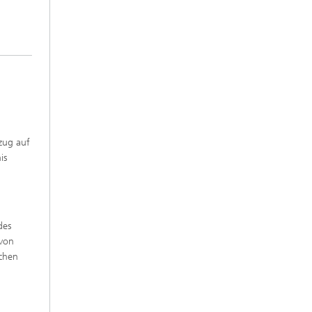
zug auf
is
des
 von
schen