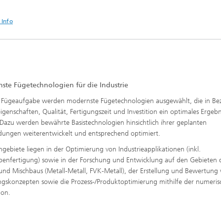
 Info
ste Fügetechnologien für die Industrie
 Fügeaufgabe werden modernste Fügetechnologien ausgewählt, die in Be
eigenschaften, Qualität, Fertigungszeit und Investition ein optimales Ergebn
. Dazu werden bewährte Basistechnologien hinsichtlich ihrer geplanten
ngen weiterentwickelt und entsprechend optimiert.
ngebiete liegen in der Optimierung von Industrieapplikationen (inkl.
penfertigung) sowie in der Forschung und Entwicklung auf den Gebieten 
 und Mischbaus (Metall-Metall, FVK-Metall), der Erstellung und Bewertung
ngskonzepten sowie die Prozess-/Produktoptimierung mithilfe der numeri
ion.