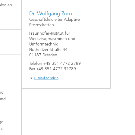
ologien
Dr. Wolfgang Zorn
Geschäftsfeldleiter Adaptive
Prozessketten
Fraunhofer-Institut für
Werkzeugmaschinen und
Umformtechnik
Nöthnitzer Straße 44
01187 Dresden
Telefon +49 351 4772 2789
Fax +49 351 4772 32789
E-Mail senden
nd
und
ge
n.