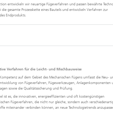
ktion entwickeln wir neuartige Fügeverfahren und passen bewährte Techn
die gesamte Prozesskette eines Bauteils und entwickeln Verfahren zur
 des Endprodukts.
tive Verfahren für die Leicht- und Mischbauweise
Kompetenz auf dem Gebiet des Mechanischen Fügens umfasst die Neu- u
entwicklung von Fügeverfahren, Fügewerkzeugen, Anlagenkomponenten 
agen sowie die Qualitätssicherung und Prüfung.
iel ist es, die innovativen, energieeffizienten und oft kostengünstigen
schen Fügeverfahren, die nicht nur gleiche, sondern auch verschiedenarti
ffe miteinander verbinden können, an neue Technologietrends anzupasse