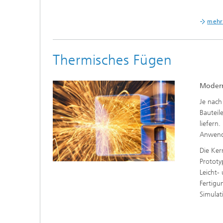
mehr
Thermisches Fügen
Modern
Je nach
Bauteil
liefern
Anwendu
Die Ker
Prototy
Leicht-
Fertigu
Simulat