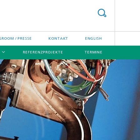
ROOM / PRESSE
KONTAKT
ENGLISH
REFERENZPROJEKTE
TERMINE
[X]
[X]