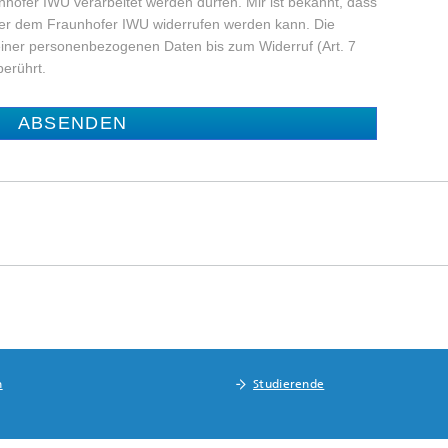
hofer IWU verarbeitet werden dürfen. Mir ist bekannt, dass
über dem Fraunhofer IWU widerrufen werden kann. Die
iner personenbezogenen Daten bis zum Widerruf (Art. 7
berührt.
ABSENDEN
n
Studierende