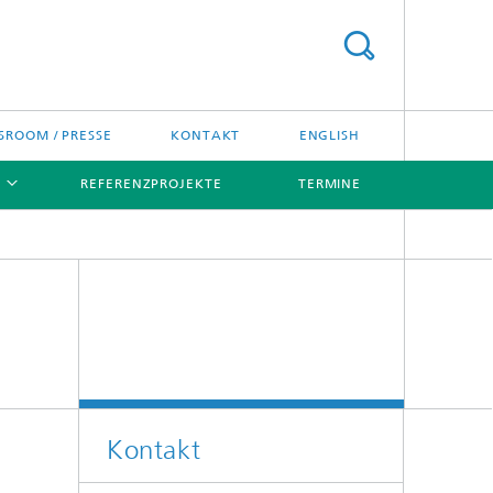
ROOM / PRESSE
KONTAKT
ENGLISH
REFERENZPROJEKTE
TERMINE
[X]
[X]
Kontakt