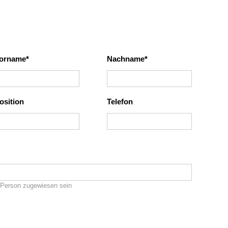
orname
Nachname
osition
Telefon
Person zugewiesen sein