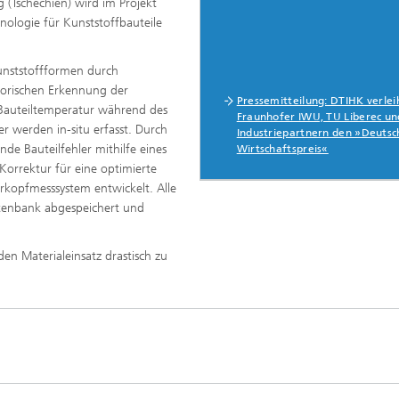
g (Tschechien) wird im Projekt
nologie für Kunststoffbauteile
Kunststoffformen durch
sorischen Erkennung der
Pressemitteilung: DTIHK verlei
Bauteiltemperatur während des
Fraunhofer IWU, TU Liberec un
r werden in-situ erfasst. Durch
Industriepartnern den »Deuts
nde Bauteilfehler mithilfe eines
Wirtschaftspreis«
 Korrektur für eine optimierte
rkopfmesssystem entwickelt. Alle
atenbank abgespeichert und
den Materialeinsatz drastisch zu