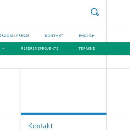
ROOM / PRESSE
KONTAKT
ENGLISH
REFERENZPROJEKTE
TERMINE
[X]
[X]
Kontakt