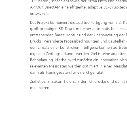
TU Liberec (Tschechien) sowie der Firma Entry Engineerin
AI4MultiDirectAM eine effiziente, adaptive 3D-Drucktech
entwickelt.
Das Projekt kombiniert die additive Fertigung von z.B. 
großformatigen 3D-Druck mit einer automatischen, sen
entstehenden Bauteilkontur und der Überwachung der 
Drucks. Veränderte Prozessbedingungen und Bauteilfehle
den Einsatz einer künstlichen Intelligenz können auftrete
digitalen Zwillings erkannt werden. Ziel ist eine adaptive
Bahnplanung. Hierbei wird zunächst ein innovatives Meh
relevanten Messdaten werden optimiert in einer Messd
dann als Trainingsdaten für eine KI genutzt.
Ziel ist es, in Zukunft die Zahl der Fehldrucke und damit 
minimieren.