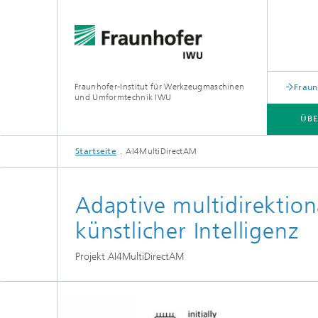
Fraunhofer-Institut für Werkzeugmaschinen
Fraun
und Umformtechnik IWU
ÜBE
Startseite
AI4MultiDirectAM
ÜBER UNS
ZUKUNFTSTHEMEN
Adaptive multidirektion
künstlicher Intelligenz
Projekt AI4MultiDirectAM