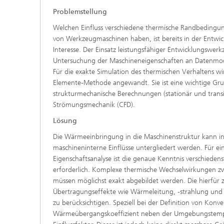
Problemstellung
Welchen Einfluss verschiedene thermische Randbedingun
von Werkzeugmaschinen haben, ist bereits in der Entw
Interesse. Der Einsatz leistungsfähiger Entwicklungswerk
Untersuchung der Maschineneigenschaften an Datenmode
Für die exakte Simulation des thermischen Verhaltens wi
Elemente-Methode angewandt. Sie ist eine wichtige Gru
strukturmechanische Berechnungen (stationär und trans
Strömungsmechanik (CFD).
Lösung
Die Wärmeeinbringung in die Maschinenstruktur kann i
maschineninterne Einflüsse untergliedert werden. Für ei
Eigenschaftsanalyse ist die genaue Kenntnis verschiede
erforderlich. Komplexe thermische Wechselwirkungen 
müssen möglichst exakt abgebildet werden. Die hierfür
Übertragungseffekte wie Wärmeleitung, -strahlung und
zu berücksichtigen. Speziell bei der Definition von Kon
Wärmeübergangskoeffizient neben der Umgebungstempe