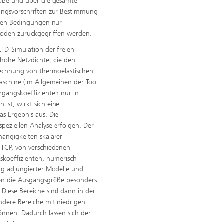
Größe und über die gesamte
nungsvorschriften zur Bestimmung
nden Bedingungen nur
hoden zurückgegriffen werden.
 CFD-Simulation der freien
 hohe Netzdichte, die den
rechnung von thermoelastischen
chine (im Allgemeinen der Tool
gangskoeffizienten nur in
ist, wirkt sich eine
s Ergebnis aus. Die
 speziellen Analyse erfolgen. Der
hängigkeiten skalarer
 TCP, von verschiedenen
koeffizienten, numerisch
ng adjungierter Modelle und
ichen die Ausgangsgröße besonders
Diese Bereiche sind dann in der
ndere Bereiche mit niedrigen
önnen. Dadurch lassen sich der