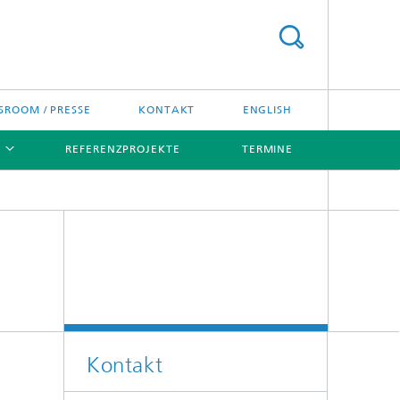
ROOM / PRESSE
KONTAKT
ENGLISH
REFERENZPROJEKTE
TERMINE
[X]
[X]
Kontakt