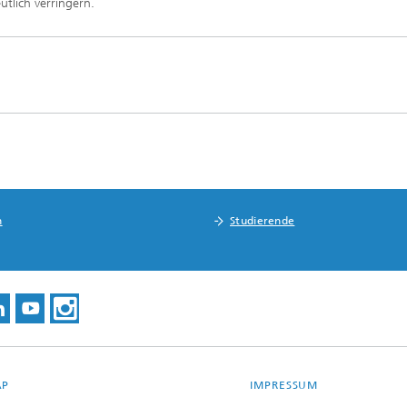
tlich verringern.
n
Studierende
AP
IMPRESSUM