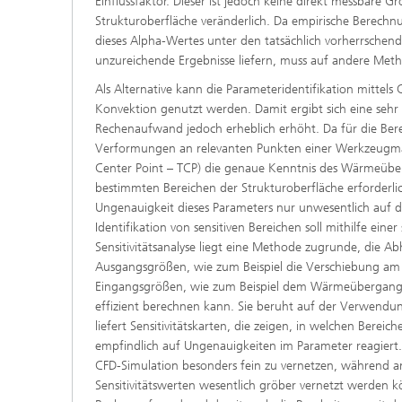
Einflussfaktor. Dieser ist jedoch keine direkt messbare 
Strukturoberfläche veränderlich. Da empirische Berech
dieses Alpha-Wertes unter den tatsächlich vorherrsche
unzureichende Ergebnisse liefern, muss auf andere Met
Als Alternative kann die Parameteridentifikation mittels
Konvektion genutzt werden. Damit ergibt sich eine sehr
Rechenaufwand jedoch erheblich erhöht. Da für die Be
Verformungen an relevanten Punkten einer Werkzeugmas
Center Point – TCP) die genaue Kenntnis des Wärmeüber
bestimmten Bereichen der Strukturoberfläche erforderlich 
Ungenauigkeit dieses Parameters nur unwesentlich auf da
Identifikation von sensitiven Bereichen soll mithilfe einer
Sensitivitätsanalyse liegt eine Methode zugrunde, die Ab
Ausgangsgrößen, wie zum Beispiel die Verschiebung am
Eingangsgrößen, wie zum Beispiel dem Wärmeübergangs
effizient berechnen kann. Sie beruht auf der Verwendu
liefert Sensitivitätskarten, die zeigen, in welchen Bere
empfindlich auf Ungenauigkeiten im Parameter reagiert. 
CFD-Simulation besonders fein zu vernetzen, während a
Sensitivitätswerten wesentlich gröber vernetzt werden k