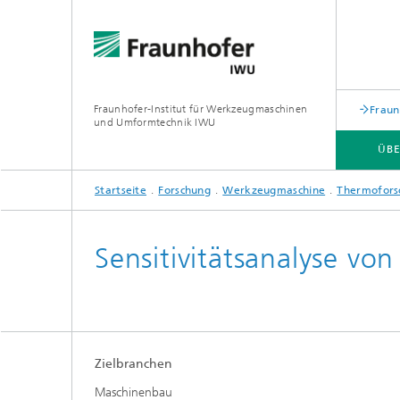
Fraunhofer-Institut für Werkzeugmaschinen
Fraun
und Umformtechnik IWU
ÜBE
Startseite
Forschung
Werkzeugmaschine
Thermofors
ÜBER UNS
ZUKUNFTSTHEMEN
Sensitivitätsanalyse vo
Zielbranchen
Maschinenbau