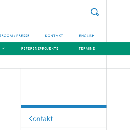
ROOM / PRESSE
KONTAKT
ENGLISH
REFERENZPROJEKTE
TERMINE
[X]
[X]
Kontakt