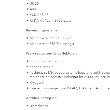
UR 20
ABB IRB 660
KUKA KR 15
KUKA KR 150 R 2700 extra
Bewegungssysteme
Modifizierte BZT PFE 510-PX
Modifizierter E3D Toolchanger
Werkzeuge und Endeffektoren
Robotiq Schraublösung
Robotiq Hand-E
hochpräzise Mikrodosiersysteme basierend auf Hochge
mit hoher bis höchster Viskosität bis 2.000 Pas; berü
Kryogerät
Eigenentwicklungen von WEAM, FEAM, AuCA in unter
Additive Fertigung
Ultimaker 5s