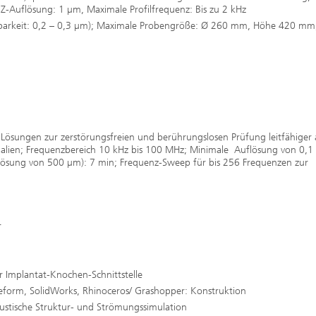
Z-Auflösung: 1 µm, Maximale Profilfrequenz: Bis zu 2 kHz
nbarkeit: 0,2 – 0,3 µm); Maximale Probengröße: Ø 260 mm, Höhe 420 mm
 Lösungen zur zerstörungsfreien und berührungslosen Prüfung leitfähiger 
rialien; Frequenzbereich 10 kHz bis 100 MHz; Minimale Auflösung von 0,
ösung von 500 µm): 7 min; Frequenz-Sweep für bis 256 Frequenzen zur
r
 Implantat-Knochen-Schnittstelle
eform, SolidWorks, Rhinoceros/ Grashopper: Konstruktion
ustische Struktur- und Strömungssimulation