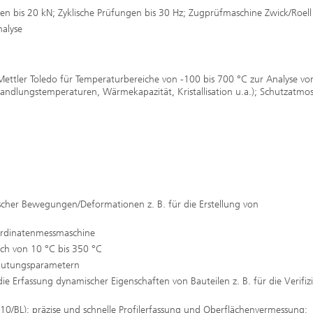
 bis 20 kN; Zyklische Prüfungen bis 30 Hz; Zugprüfmaschine Zwick/Roell
alyse
ettler Toledo für Temperaturbereiche von -100 bis 700 °C zur Analyse vo
dlungstemperaturen, Wärmekapazität, Kristallisation u.a.); Schutzatmo
cher Bewegungen/Deformationen z. B. für die Erstellung von
ordinatenmessmaschine
ich von 10 °C bis 350 °C
lutungsparametern
e Erfassung dynamischer Eigenschaften von Bauteilen z. B. für die Verifiz
0/BL): präzise und schnelle Profilerfassung und Oberflächenvermessung;