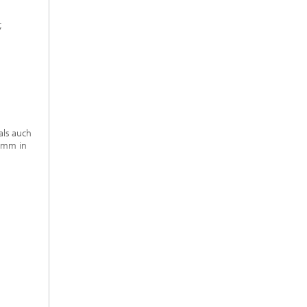
;
als auch
1 mm in