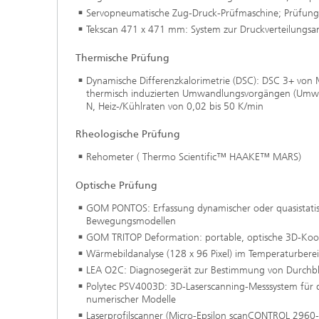
Servopneumatische Zug-Druck-Prüfmaschine; Prüfungen
Tekscan 471 x 471 mm: System zur Druckverteilungsan
Thermische Prüfung
Dynamische Differenzkalorimetrie (DSC): DSC 3+ von M
thermisch induzierten Umwandlungsvorgängen (Umwan
N, Heiz-/Kühlraten von 0,02 bis 50 K/min
Rheologische Prüfung
Rehometer ( Thermo Scientific™ HAAKE™ MARS)
Optische Prüfung
GOM PONTOS: Erfassung dynamischer oder quasistatis
Bewegungsmodellen
GOM TRITOP Deformation: portable, optische 3D-Ko
Wärmebildanalyse (128 x 96 Pixel) im Temperaturbere
LEA O2C: Diagnosegerät zur Bestimmung von Durchb
Polytec PSV4003D: 3D-Laserscanning-Messsystem für di
numerischer Modelle
Laserprofilscanner (Micro-Epsilon scanCONTROL 2960-1