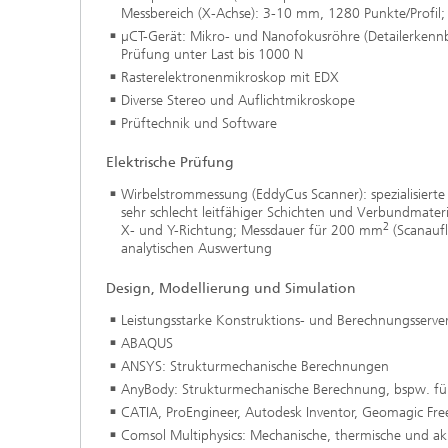
Messbereich (X-Achse): 3-10 mm, 1280 Punkte/Profil; 
µCT-Gerät: Mikro- und Nanofokusröhre (Detailerken
Prüfung unter Last bis 1000 N
Rasterelektronenmikroskop mit EDX
Diverse Stereo und Auflichtmikroskope
Prüftechnik und Software
Elektrische Prüfung
Wirbelstrommessung (EddyCus Scanner): spezialisierte
sehr schlecht leitfähiger Schichten und Verbundmate
2
X- und Y-Richtung; Messdauer für 200 mm
(Scanaufl
analytischen Auswertung
Design, Modellierung und Simulation
Leistungsstarke Konstruktions- und Berechnungsserve
ABAQUS
ANSYS: Strukturmechanische Berechnungen
AnyBody: Strukturmechanische Berechnung, bspw. für
CATIA, ProEngineer, Autodesk Inventor, Geomagic Fre
Comsol Multiphysics: Mechanische, thermische und ak