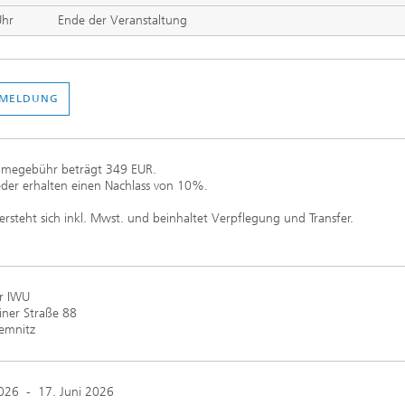
Uhr
Ende der Veranstaltung
NMELDUNG
ahmegebühr beträgt 349 EUR.
eder erhalten einen Nachlass von 10%.
versteht sich inkl. Mwst. und beinhaltet Verpflegung und Transfer.
r IWU
iner Straße 88
emnitz
2026
-
17. Juni 2026