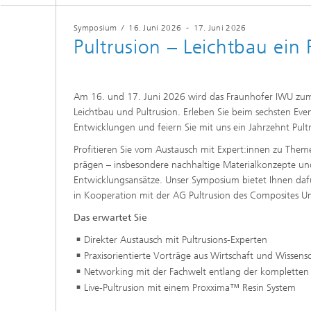
Symposium
/
16. Juni 2026
-
17. Juni 2026
Pultrusion – Leichtbau ein 
Am 16. und 17. Juni 2026 wird das Fraunhofer IWU zum 
Leichtbau und Pultrusion. Erleben Sie beim sechsten Ev
Entwicklungen und feiern Sie mit uns ein Jahrzehnt Pul
Profitieren Sie vom Austausch mit Expert:innen zu Theme
prägen – insbesondere nachhaltige Materialkonzepte und
Entwicklungsansätze. Unser Symposium bietet Ihnen dafü
in Kooperation mit der AG Pultrusion des Composites U
Das erwartet Sie
Direkter Austausch mit Pultrusions-Experten
Praxisorientierte Vorträge aus Wirtschaft und Wissens
Networking mit der Fachwelt entlang der komplette
Live-Pultrusion mit einem Proxxima™ Resin System