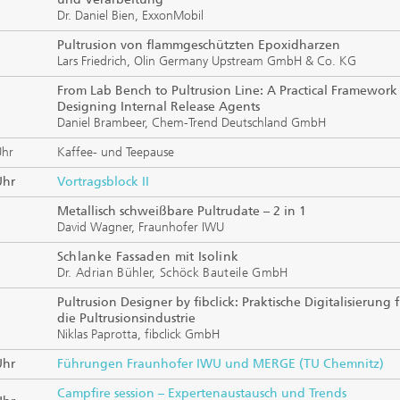
Dr. Daniel Bien, ExxonMobil
Pultrusion von flammgeschützten Epoxidharzen
Lars Friedrich, Olin Germany Upstream GmbH & Co. KG
From Lab Bench to Pultrusion Line: A Practical Framework 
Designing Internal Release Agents
Daniel Brambeer, Chem-Trend Deutschland GmbH
Uhr
Kaffee- und Teepause
Uhr
Vortragsblock II
Metallisch schweißbare Pultrudate – 2 in 1
David Wagner, Fraunhofer IWU
Schlanke Fassaden mit Isolink
Dr. Adrian Bühler, Schöck Bauteile GmbH
Pultrusion Designer by fibclick: Praktische Digitalisierung 
die Pultrusionsindustrie
Niklas Paprotta, fibclick GmbH
Uhr
Führungen Fraunhofer IWU und MERGE (TU Chemnitz)
Campfire session – Expertenaustausch und Trends