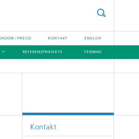
ROOM / PRESSE
KONTAKT
ENGLISH
REFERENZPROJEKTE
TERMINE
[X]
[X]
Kontakt