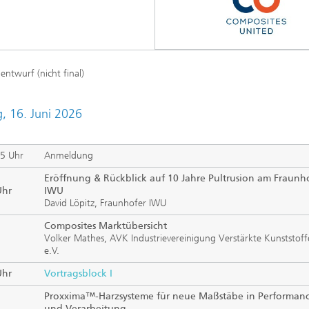
ntwurf (nicht final)
, 16. Juni 2026
5 Uhr
Anmeldung
Eröffnung & Rückblick auf 10 Jahre Pultrusion am Fraunh
Uhr
IWU
David Löpitz, Fraunhofer IWU
Composites Marktübersicht
Volker Mathes, AVK Industrievereinigung Verstärkte Kunststoff
e.V.
Uhr
Vortragsblock I
Proxxima™-Harzsysteme für neue Maßstäbe in Performan
und Verarbeitung