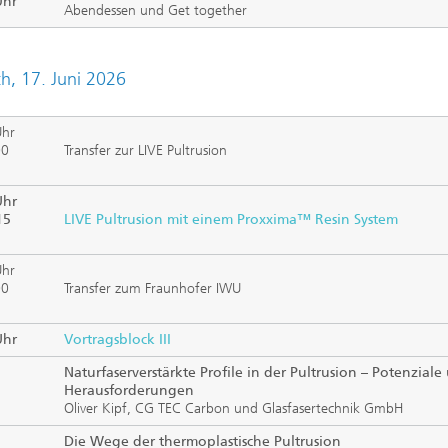
Uhr
Abendessen und Get together
h, 17. Juni 2026
Uhr
00
Transfer zur LIVE Pultrusion
Uhr
15
LIVE Pultrusion mit einem Proxxima™ Resin System
Uhr
00
Transfer zum Fraunhofer IWU
Uhr
Vortragsblock III
Naturfaserverstärkte Profile in der Pultrusion – Potenziale
Herausforderungen
Oliver Kipf, CG TEC Carbon und Glasfasertechnik GmbH
Die Wege der thermoplastische Pultrusion