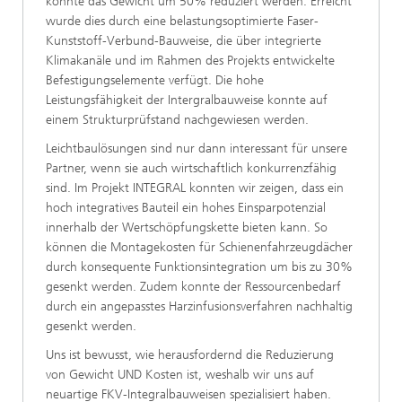
konnte das Gewicht um 50% reduziert werden. Erreicht
wurde dies durch eine belastungsoptimierte Faser-
Kunststoff-Verbund-Bauweise, die über integrierte
Klimakanäle und im Rahmen des Projekts entwickelte
Befestigungselemente verfügt. Die hohe
Leistungsfähigkeit der Intergralbauweise konnte auf
einem Strukturprüfstand nachgewiesen werden.
Leichtbaulösungen sind nur dann interessant für unsere
Partner, wenn sie auch wirtschaftlich konkurrenzfähig
sind. Im Projekt INTEGRAL konnten wir zeigen, dass ein
hoch integratives Bauteil ein hohes Einsparpotenzial
innerhalb der Wertschöpfungskette bieten kann. So
können die Montagekosten für Schienenfahrzeugdächer
durch konsequente Funktionsintegration um bis zu 30%
gesenkt werden. Zudem konnte der Ressourcenbedarf
durch ein angepasstes Harzinfusionsverfahren nachhaltig
gesenkt werden.
Uns ist bewusst, wie herausfordernd die Reduzierung
von Gewicht UND Kosten ist, weshalb wir uns auf
neuartige FKV-Integralbauweisen spezialisiert haben.