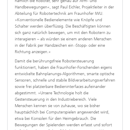
nämlich die Roboter, sehr genau auf Arm- und
Handbewegungen«, sagt Paul Eichler, Projektleiter in der
Abteilung für Robotertechnik am Fraunhofer IWU.
»Konventionelle Bedienelemente wie Knöpfe und
Schalter werden überflüssig. Die Beschäftigten können
sich ganz natürlich bewegen, um mit den Robotern zu
interagieren – als würden sie einem anderen Menschen
in der Fabrik per Handzeichen ein ›Stopp‹ oder eine
Richtung anzeigen.«
Damit die berührungsfreie Robotersteuerung
funktioniert, haben die Fraunhofer-Forschenden eigens
entwickelte Bahnplanungs-Algorithmen, smarte optische
Sensoren, schnelle und stabile Bildverarbeitungsverfahren
sowie frei platzierbare Bedieninterfaces aufeinander
abgestimmt. »Unsere Technologie holt die
Gestensteuerung in den Industriebereich. Viele
Menschen kennen sie von zuhause, wo sie bisher
hauptsächlich bei Computerspielen angewendet wird,
etwa bei Konsolen für den Heimgebrauch. Die
Bewegungen der Spielenden werden erfasst und sofort