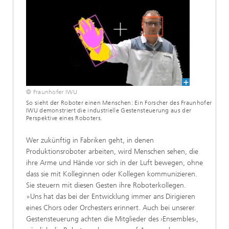
© Fraunhofer IWU
So sieht der Roboter einen Menschen: Ein Forscher des Fraunhofer
IWU demonstriert die industrielle Gestensteuerung aus der
Perspektive eines Roboters.
Wer zukünftig in Fabriken geht, in denen
Produktionsroboter arbeiten, wird Menschen sehen, die
ihre Arme und Hände vor sich in der Luft bewegen, ohne
dass sie mit Kolleginnen oder Kollegen kommunizieren.
Sie steuern mit diesen Gesten ihre Roboterkollegen.
»Uns hat das bei der Entwicklung immer ans Dirigieren
eines Chors oder Orchesters erinnert. Auch bei unserer
Gesten­steuerung achten die Mitglieder des ›Ensembles‹,