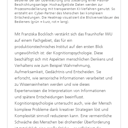
Bediener bei der Überwachung und Steuerung einer Plasma-
Beschichtungsanlage: Hochaufgelöste Daten werden zur
Prozessmodellierung mit transparenten KI-Verfahren genutzt. So
entsteht ein Cyber-Partner des Menschen bei komplexen
Entscheidungen. Die Heatmap visualisiert die Blickverweildauer des
Bedieners (grün = kurz, rot = lang).
Mit Franziska Bocklisch verstärkt sich das Fraunhofer IWU
auf einem Fachgebiet, das für ein
produktionstechnisches Institut auf den ersten Blick
ungewöhnlich ist: der Kognitionspsychologie. Diese
beschäftigt sich mit Aspekten menschlichen Denkens und
Verhaltens wie zum Beispiel Wahrnehmung,
Aufmerksamkeit, Gedächtnis und Entscheiden. Sie
erforscht, wie sensorische Informationen verarbeitet und
zu Wissenseinheiten werden und wie dieses
Expertenwissen die Interpretation von Informationen
und spätere Entscheidungen beeinflusst.
Kognitionspsychologie untersucht auch, wie der Mensch
komplexe Probleme dank kreativer Strategien löst und
Komplexität sinnvoll reduzieren kann. Eine vermeintliche
Schwäche des Menschen bei drohender Überforderung