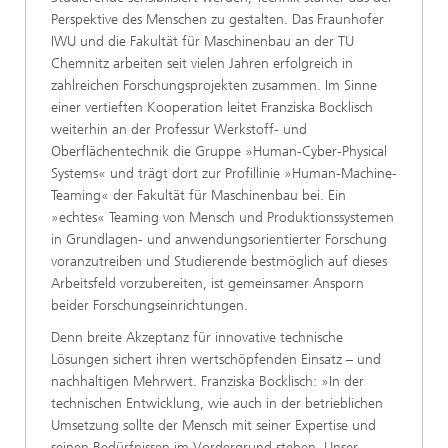
Perspektive des Menschen zu gestalten. Das Fraunhofer
IWU und die Fakultät für Maschinenbau an der TU
Chemnitz arbeiten seit vielen Jahren erfolgreich in
zahlreichen Forschungsprojekten zusammen. Im Sinne
einer vertieften Kooperation leitet Franziska Bocklisch
weiterhin an der Professur Werkstoff- und
Oberflächentechnik die Gruppe »Human-Cyber-Physical
Systems« und trägt dort zur Profillinie »Human-Machine-
Teaming« der Fakultät für Maschinenbau bei. Ein
»echtes« Teaming von Mensch und Produktionssystemen
in Grundlagen- und anwendungsorientierter Forschung
voranzutreiben und Studierende bestmöglich auf dieses
Arbeitsfeld vorzubereiten, ist gemeinsamer Ansporn
beider Forschungseinrichtungen.
Denn breite Akzeptanz für innovative technische
Lösungen sichert ihren wertschöpfenden Einsatz – und
nachhaltigen Mehrwert. Franziska Bocklisch: »In der
technischen Entwicklung, wie auch in der betrieblichen
Umsetzung sollte der Mensch mit seiner Expertise und
seinen Bedürfnissen im Vordergrund stehen. Unser