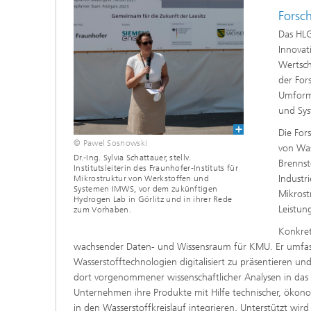
Forsc
Das HLG
Innovat
Wertsch
der For
Umformt
und Sy
Die For
© Pawel Sosnowski
von Was
Dr.-Ing. Sylvia Schattauer, stellv.
Brennst
Institutsleiterin des Fraunhofer-Instituts für
Industr
Mikrostruktur von Werkstoffen und
Systemen IMWS, vor dem zukünftigen
Mikrost
Hydrogen Lab in Görlitz und in ihrer Rede
Leistun
zum Vorhaben.
Konkret
wachsender Daten- und Wissensraum für KMU. Er umfa
Wasserstofftechnologien digitalisiert zu präsentieren un
dort vorgenommener wissenschaftlicher Analysen in da
Unternehmen ihre Produkte mit Hilfe technischer, ökono
in den Wasserstoffkreislauf integrieren. Unterstützt wir