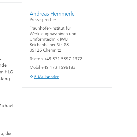
Andreas Hemmerle
Pressesprecher
Fraunhofer-Institut für
Werkzeugmaschinen und
Umformtechnik IWU
Reichenhainer Str. 88
09126 Chemnitz
.
Telefon +49 371 5397-1372
ende
Mobil +49 173 1596183
dem HLG
E-Mail senden
tlang
n
Michael
u, die