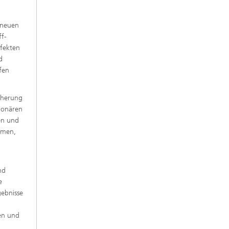
s neuen
ff-
ffekten
d
fen
cherung
tionären
en und
emen,
nd
e
gebnisse
ren und