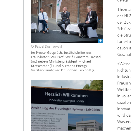
gelegt.
Thomas
des HLG
der Zuk
Schlüss
die Str
für erf
© Pawel Sosnowski
davon a
Im Presse-Gespräch: Institutsleiter des
Geschäf
Fraunhofer IWU Prof. Welf-Guntram Drossel
(m.) neben Ministerpräsident Michael
»Wasser
Kretschmer (l.) und Siemens Energy
Richtun
Vorstandsmitglied Dr. Jochen Eickholt (r.).
Industr
Fraunh
Wettbew
in voll
exzelle
Innovat
wird da
Wassers
machen