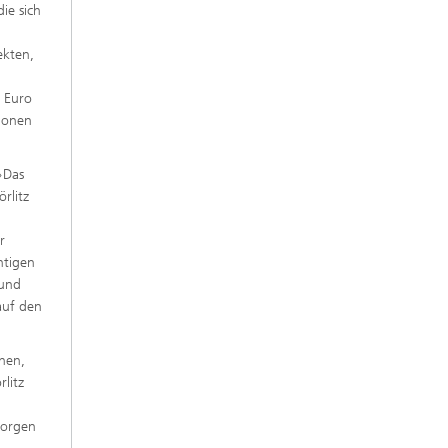
ie sich
ekten,
n Euro
lionen
»Das
rlitz
r
htigen
Bund
auf den
hen,
litz
morgen