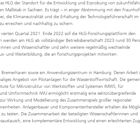
 das HLG der Standort für die Entwicklung und Erprobung von zukunftsfäh
len Maßstab in Sachsen. Es trägt – in enger Abstimmung mit den Fraunhof
i, die Klimaneutralität und die Erhaltung der Technologieführerschaft im
u erreichen und nachhaltig zu sichern.
m vierten Quartal 2021. Ende 2022 soll die HLG-Forschungsplattform den
ch werden am HLG ab vollständiger Betriebsbereitschaft 2023 rund 30 Per
erinnen und Wissenschaftler und zehn weitere regelmäßig wechselnde
us- und Weiterbildung, die an Forschungsprojekten mitwirken.
und Bremerhaven sowie ein Anwendungszentrum in Hamburg. Deren Arbeit i
maliges Angebot von Pilotanlagen für die Wasserstoffwirtschaft. Die geme
stitute für Mikrostruktur von Werkstoffen und Systemen IMWS, für
nd Umformtechnik IWU ermöglicht erstmalig eine sektorübergreifende
 zur Wirkung und Modellierung des Zusammenspiels großer regionaler
reinheiten. Anlagenbauer und Komponentenhersteller erhalten die Möglic
 zu testen. Die Zusammenarbeit der beteiligten Wissenschaftlerinnen und
ngsaustausch, eine komplementäre Entwicklung und einen erleichterten Zu