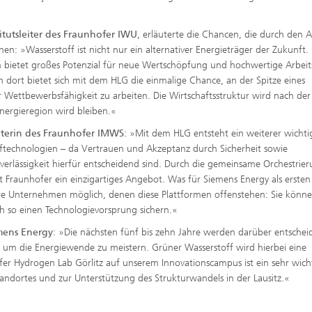
itutsleiter des Fraunhofer IWU
, erläuterte die Chancen, die durch den 
 »Wasserstoff ist nicht nur ein alternativer Energieträger der Zukunft. 
bietet großes Potenzial für neue Wertschöpfung und hochwertige Arbeit
 dort bietet sich mit dem HLG die einmalige Chance, an der Spitze eines
 Wettbewerbsfähigkeit zu arbeiten. Die Wirtschaftsstruktur wird nach der
Energieregion wird bleiben.«
sleiterin des Fraunhofer IMWS
: »Mit dem HLG entsteht ein weiterer wichti
fftechnologien – da Vertrauen und Akzeptanz durch Sicherheit sowie
verlässigkeit hierfür entscheidend sind. Durch die gemeinsame Orchestrie
Fraunhofer ein einzigartiges Angebot. Was für Siemens Energy als ersten
eitere Unternehmen möglich, denen diese Plattformen offenstehen: Sie könn
ch so einen Technologievorsprung sichern.«
emens Energy
: »Die nächsten fünf bis zehn Jahre werden darüber entschei
 um die Energiewende zu meistern. Grüner Wasserstoff wird hierbei eine
fer Hydrogen Lab Görlitz auf unserem Innovationscampus ist ein sehr wich
Standortes und zur Unterstützung des Strukturwandels in der Lausitz.«