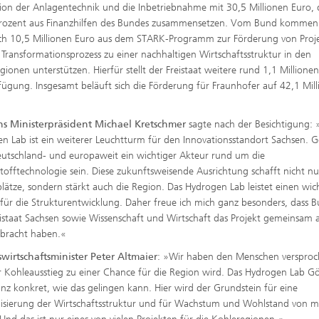
ation der Anlagentechnik und die Inbetriebnahme mit 30,5 Millionen Euro, d
Prozent aus Finanzhilfen des Bundes zusammensetzen. Vom Bund kommen
ich 10,5 Millionen Euro aus dem STARK-Programm zur Förderung von Proj
 Transformationsprozess zu einer nachhaltigen Wirtschaftsstruktur in den
gionen unterstützen. Hierfür stellt der Freistaat weitere rund 1,1 Millione
fügung. Insgesamt beläuft sich die Förderung für Fraunhofer auf 42,1 Mil
ns Ministerpräsident Michael Kretschmer
sagte nach der Besichtigung: 
n Lab ist ein weiterer Leuchtturm für den Innovationsstandort Sachsen. Gö
utschland- und europaweit ein wichtiger Akteur rund um die
tofftechnologie sein. Diese zukunftsweisende Ausrichtung schafft nicht nu
plätze, sondern stärkt auch die Region. Das Hydrogen Lab leistet einen wic
 für die Strukturentwicklung. Daher freue ich mich ganz besonders, dass 
istaat Sachsen sowie Wissenschaft und Wirtschaft das Projekt gemeinsam 
bracht haben.«
wirtschaftsminister Peter Altmaier
: »Wir haben den Menschen versproc
r Kohleausstieg zu einer Chance für die Region wird. Das Hydrogen Lab Gör
anz konkret, wie das gelingen kann. Hier wird der Grundstein für eine
sierung der Wirtschaftsstruktur und für Wachstum und Wohlstand von 