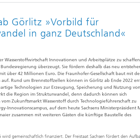
b Görlitz »Vorbild für
wandel in ganz Deutschland«
er Wasserstoffwirtschaft Innovationen und Arbeitsplätze zu schaffen
e Bundesregierung überzeugt. Sie fördern deshalb das neu entsteh
it über 42 Millionen Euro. Die Fraunhofer-Gesellschaft baut mit 
rm auf. Rund um Brennstoffzellen können in Görlitz ab Ende 2022 en
uartige Technologien zur Erzeugung, Speicherung und Nutzung vo
ärkt die Region im Strukturwandel, denn dadurch können sich
vom Zukunftsmarkt Wasserstoff durch Technologieführerschaft zu
ergy-Innovationscampus, auf dem heute Sachsens Ministerpräsident 
tmaier zusammen mit weiteren Gästen die künftige Baustelle des
 wird gemeinschaftlich finanziert. Der Freistaat Sachsen fördert den Aufba