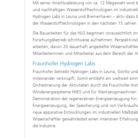
Mit seiner Anschlussleistung von ca. 12 Megawatt wird
und nachhaltigen Wasserstofftechnologien im industriel
Hydrogen Labs in Leuna und Bremerhaven – aktiv dazu be
der Wasserstofftechnologien in den nächsten 15 Jahren z
Die Bauarbeiten für das HLG beginnen voraussichtlich i
Forschungsbetrieb schrittweise aufnehmen. Perspektivis
arbeiten, davon 20 dauerhaft angestellte Wissenschaftl
Mitarbeiterinnen und Mitarbeiter aus dem Bereich der A
Fraunhofer Hydrogen Labs
Fraunhofer betreibt Hydrogen Labs in Leuna, Görlitz 
miteinander verknüpft. Somit entsteht ein weltweit ein
Orchestrierung der Aktivitäten durch die Fraunhofer-In
Windenergiesysteme IWES und für Werkzeugmaschinen u
Demonstration der regenerativen Energieerzeugung hin
Energieerzeugung, der Speicherung und von Verbrauche
neue apparative Entwicklungen im industriellen Maßstab
Wissenschaftler gewährleistet einen intensiven Erfahru
die Industrie.