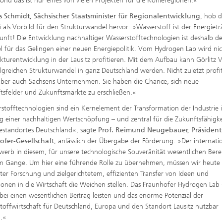
 Und das ist nur eines von vielen Projekten für die Kohleregionen.«
 Schmidt, Sächsischer Staatsminister für Regionalentwicklung
, hob d
 als Vorbild für den Strukturwandel hervor: »Wasserstoff ist der Energietr
unft! Die Entwicklung nachhaltiger Wasserstofftechnologien ist deshalb d
el für das Gelingen einer neuen Energiepolitik. Vom Hydrogen Lab wird ni
ukturentwicklung in der Lausitz profitieren. Mit dem Aufbau kann Görlitz V
olgreichen Strukturwandel in ganz Deutschland werden. Nicht zuletzt profi
ber auch Sachsens Unternehmen. Sie haben die Chance, sich neue
tsfelder und Zukunftsmärkte zu erschließen.«
stofftechnologien sind ein Kernelement der Transformation der Industrie 
g einer nachhaltigen Wertschöpfung – und zentral für die Zukunftsfähigke
iestandortes Deutschland«, sagte
Prof. Reimund Neugebauer, Präsident
ofer-Gesellschaft
, anlässlich der Übergabe der Förderung. »Der internati
erb in diesem, für unsere technologische Souveränität wesentlichen Berei
em Gange. Um hier eine führende Rolle zu übernehmen, müssen wir heute
nter Forschung und zielgerichtetem, effizienten Transfer von Ideen und
ionen in die Wirtschaft die Weichen stellen. Das Fraunhofer Hydrogen Lab 
bei einen wesentlichen Beitrag leisten und das enorme Potenzial der
toffwirtschaft für Deutschland, Europa und den Standort Lausitz nutzbar
.«