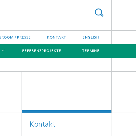
ROOM / PRESSE
KONTAKT
ENGLISH
REFERENZPROJEKTE
TERMINE
[X]
[X]
Kontakt