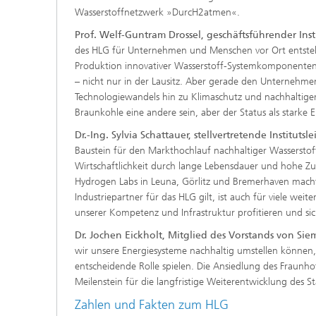
Wasserstoffnetzwerk »DurcH2atmen«.
Prof. Welf-Guntram Drossel, geschäftsführender Inst
des HLG für Unternehmen und Menschen vor Ort entstehen:
Produktion innovativer Wasserstoff-Systemkomponenten 
– nicht nur in der Lausitz. Aber gerade den Unternehmen
Technologiewandels hin zu Klimaschutz und nachhaltiger
Braunkohle eine andere sein, aber der Status als starke 
Dr.-Ing. Sylvia Schattauer, stellvertretende Institut
Baustein für den Markthochlauf nachhaltiger Wassersto
Wirtschaftlichkeit durch lange Lebensdauer und hohe Zu
Hydrogen Labs in Leuna, Görlitz und Bremerhaven macht 
Industriepartner für das HLG gilt, ist auch für viele w
unserer Kompetenz und Infrastruktur profitieren und si
Dr. Jochen Eickholt, Mitglied des Vorstands von Si
wir unsere Energiesysteme nachhaltig umstellen können,
entscheidende Rolle spielen. Die Ansiedlung des Fraunho
Meilenstein für die langfristige Weiterentwicklung des 
Zahlen und Fakten zum HLG