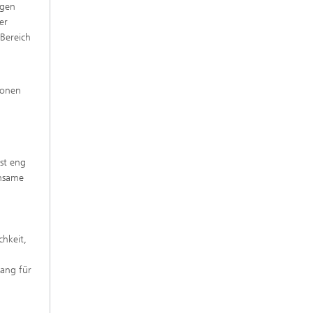
igen
er
 Bereich
sonen
st eng
insame
hkeit,
gang für