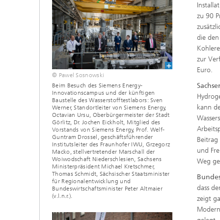
Install
zu 90 
zusätzl
die den
Kohlere
zur Ver
Euro.
© Pawel Sosnowski
Sachse
Beim Besuch des Siemens Energy-
Innovationscampus und der künftigen
Hydroge
Baustelle des Wasserstofftestlabors: Sven
kann de
Werner, Standortleiter von Siemens Energy,
Octavian Ursu, Oberbürgermeister der Stadt
Wassers
Görlitz, Dr. Jochen Eickholt, Mitglied des
Arbeits
Vorstands von Siemens Energy, Prof. Welf-
Guntram Drossel, geschäftsführender
Beitrag
Institutsleiter des Fraunhofer IWU, Grzegorz
und Fre
Macko, stellvertretender Marschall der
Woiwodschaft Niederschlesien, Sachsens
Weg ge
Ministerpräsident Michael Kretschmer,
Thomas Schmidt, Sächsischer Staatsminister
Bundes
für Regionalentwicklung und
dass de
Bundeswirtschaftsminister Peter Altmaier
(v.l.n.r.).
zeigt g
Moderni