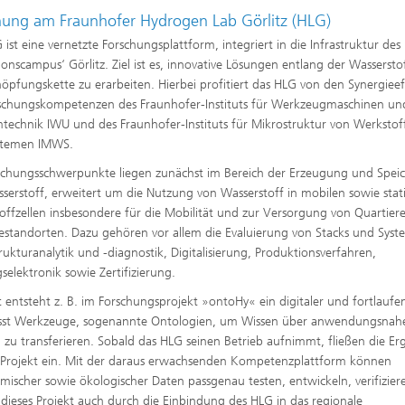
hung am Fraunhofer Hydrogen Lab Görlitz (HLG)
 ist eine vernetzte Forschungsplattform, integriert in die Infrastruktur de
ionscampus‘ Görlitz. Ziel ist es, innovative Lösungen entlang der Wassersto
öpfungskette zu erarbeiten. Hierbei profitiert das HLG von den Synergiee
schungskompetenzen des Fraunhofer-Instituts für Werkzeugmaschinen un
echnik IWU und des Fraunhofer-Instituts für Mikrostruktur von Werkstof
stemen IMWS.
schungsschwerpunkte liegen zunächst im Bereich der Erzeugung und Spei
serstoff, erweitert um die Nutzung von Wasserstoff in mobilen sowie sta
offzellen insbesondere für die Mobilität und zur Versorgung von Quartier
iestandorten. Dazu gehören vor allem die Evaluierung von Stacks und Syst
rukturanalytik und -diagnostik, Digitalisierung, Produktionsverfahren,
gselektronik sowie Zertifizierung.
 entsteht z. B. im Forschungsprojekt »ontoHy« ein digitaler und fortlaufe
sst Werkzeuge, sogenannte Ontologien, um Wissen über anwendungsnah
d zu transferieren. Sobald das HLG seinen Betrieb aufnimmt, fließen die Er
s Projekt ein. Mit der daraus erwachsenden Kompetenzplattform können
mischer sowie ökologischer Daten passgenau testen, entwickeln, verifizie
d dieses Projekt auch durch die Einbindung des HLG in das regionale