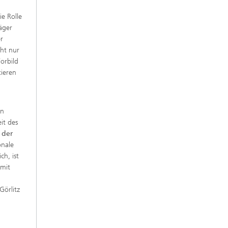
ie Rolle
äger
er
cht nur
orbild
tieren
in
it des
 der
onale
ch, ist
 mit
Görlitz