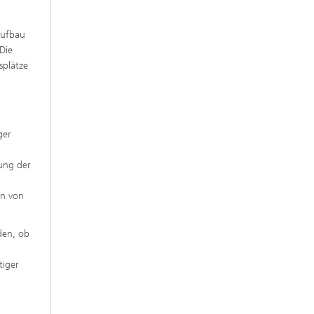
Aufbau
Die
splätze
ger
rung der
en von
den, ob
tiger