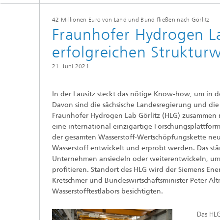
42 Millionen Euro von Land und Bund fließen nach Görlitz
Fraunhofer Hydrogen La
erfolgreichen Struktur
21. Juni 2021
In der Lausitz steckt das nötige Know-how, um in d
Davon sind die sächsische Landesregierung und di
Fraunhofer Hydrogen Lab Görlitz (HLG) zusammen m
eine international einzigartige Forschungsplattfo
der gesamten Wasserstoff-Wertschöpfungskette ne
Wasserstoff entwickelt und erprobt werden. Das st
Unternehmen ansiedeln oder weiterentwickeln, um 
profitieren. Standort des HLG wird der Siemens En
Kretschmer und Bundeswirtschaftsminister Peter Al
Wasserstofftestlabors besichtigten.
Das HLG