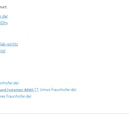
net:
b.de/
e/Dhy
ab-görlitz
tz/
unhofer.de)
(imws.fraunhofer.de)
n und Systemen IMWS
wes.fraunhofer.de)