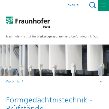
ENGLISH
Fraunhofer-Institut für Werkzeugmaschinen und Umformtechnik IWU
Wo bin ich?
Startseite
Formgedächtnistechnik -
Forschung
Formgedächtnistechnik – Intelligente Aktor und
Prüfstände