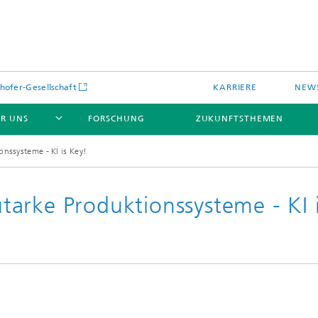
hofer-Gesellschaft
KARRIERE
NEWS
R UNS
FORSCHUNG
ZUKUNFTSTHEMEN
nssysteme - KI is Key!
arke Produktionssysteme - KI 