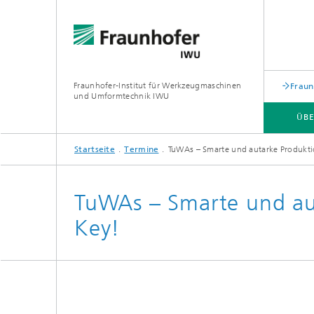
Fraunhofer-Institut für Werkzeugmaschinen
Fraun
und Umformtechnik IWU
ÜBE
Startseite
Termine
TuWAs – Smarte und autarke Produktio
ÜBER UNS
ZUKUNFTSTHEMEN
TuWAs – Smarte und aut
Key!