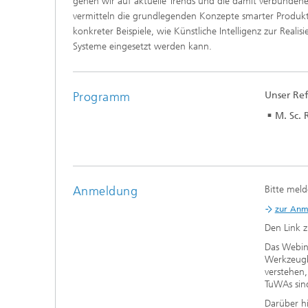
gehen wir auf aktuelle Trends und die damit verbunden
vermitteln die grundlegenden Konzepte smarter Produk
konkreter Beispiele, wie Künstliche Intelligenz zur Reali
Systeme eingesetzt werden kann.
Programm
Unser Ref
M. Sc.
Anmeldung
Bitte meld
zur An
Den Link z
Das Webina
Werkzeugb
verstehen
TuWAs sin
Darüber hi