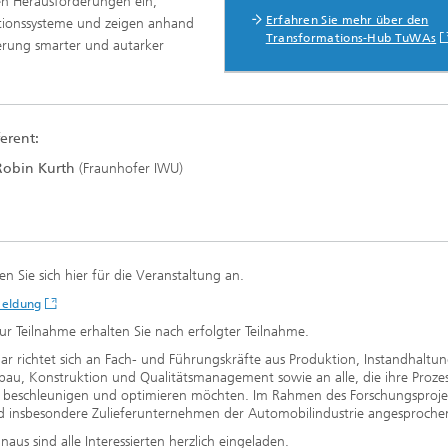
en Herausforderungen ein,
Erfahren Sie mehr über den
tionssysteme und zeigen anhand
Transformations-Hub TuWAs
sierung smarter und autarker
erent:
 Robin Kurth
(Fraunhofer IWU)
en Sie sich hier für die Veranstaltung an.
meldung
ur Teilnahme erhalten Sie nach erfolgter Teilnahme.
r richtet sich an Fach- und Führungskräfte aus Produktion, Instandhaltu
au, Konstruktion und Qualitätsmanagement sowie an alle, die ihre Proze
, beschleunigen und optimieren möchten. Im Rahmen des Forschungsproje
d insbesondere Zulieferunternehmen der Automobilindustrie angesproche
naus sind alle Interessierten herzlich eingeladen.