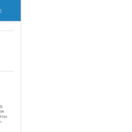
ng,
sse
ktes
n.