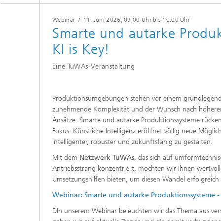
Webinar
/
11. Juni 2026
, 09.00 Uhr bis 10.00 Uhr
Smarte und autarke Produk
KI is Key!
Eine TuWAs-Veranstaltung
Produktionsumgebungen stehen vor einem grundlegend
zunehmende Komplexität und der Wunsch nach höherer 
Ansätze. Smarte und autarke Produktionssysteme rücken
Fokus. Künstliche Intelligenz eröffnet völlig neue Möglich
intelligenter, robuster und zukunftsfähig zu gestalten.
Mit dem
Netzwerk TuWAs
, das sich auf umformtechni
Antriebsstrang konzentriert, möchten wir Ihnen wertvol
Umsetzungshilfen bieten, um diesen Wandel erfolgreich 
Webinar:
Smarte und autarke Produktionssysteme - K
DIn unserem Webinar beleuchten wir das Thema aus vers